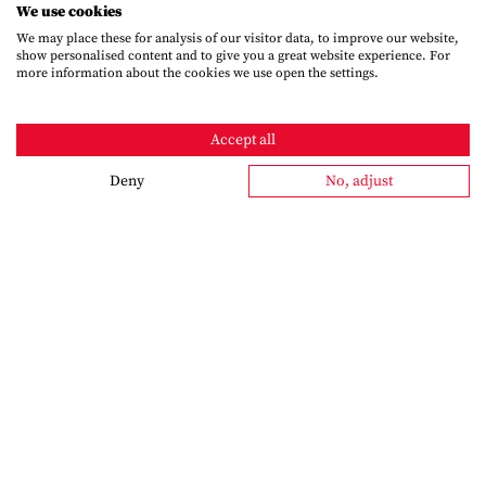
We use cookies
We may place these for analysis of our visitor data, to improve our website,
show personalised content and to give you a great website experience. For
more information about the cookies we use open the settings.
Accept all
Deny
No, adjust
Newsletter
Bleiben Sie informiert – mit dem Schröter-Newsletter.
Interessante Berichte aus der Praxis, technologische
Insights und aktuelle Partnervorstellungen: Wir halten Sie
quartalsweise auf dem Laufenden – kompakt und
praxisnah.