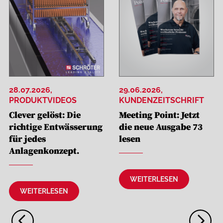
28.07.2026
,
29.06.2026
,
PRODUKTVIDEOS
KUNDENZEITSCHRIFT
Clever gelöst: Die
Meeting Point: Jetzt
richtige Entwässerung
die neue Ausgabe 73
für jedes
lesen
Anlagenkonzept.
WEITERLESEN
WEITERLESEN