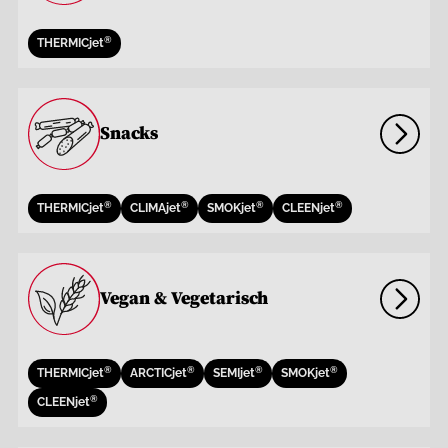
®
THERMICjet
Snacks
®
®
®
®
THERMICjet
CLIMAjet
SMOKjet
CLEENjet
Vegan & Vegetarisch
®
®
®
®
THERMICjet
ARCTICjet
SEMIjet
SMOKjet
®
CLEENjet