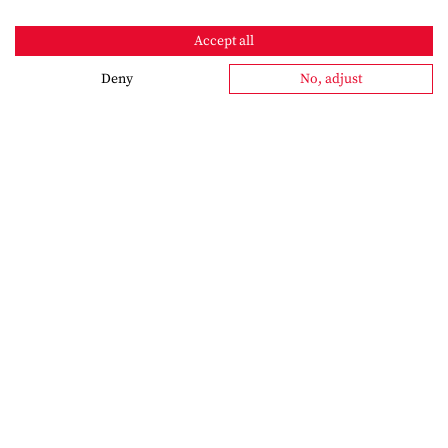
Accept all
Deny
No, adjust
Newsletter
Bleiben Sie informiert – mit dem Schröter-Newsletter.
Interessante Berichte aus der Praxis, technologische
Insights und aktuelle Partnervorstellungen: Wir halten Sie
quartalsweise auf dem Laufenden – kompakt und
praxisnah.
Als Abonnent erhalten Sie zudem jede neue Ausgabe
der Meeting Point direkt nach Erscheinen.