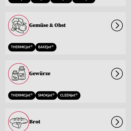
Gemüse & Obst
®
®
THERMICjet
BAKEjet
Gewürze
®
®
®
THERMICjet
SMOKjet
CLEENjet
Brot