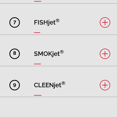
®
7
FISHjet
®
8
SMOKjet
®
9
CLEENjet