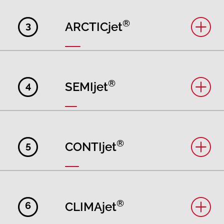
®
3
ARCTICjet
®
4
SEMIjet
®
5
CONTIjet
®
6
CLIMAjet