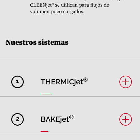
CLEENjet® se utilizan para flujos de
volumen poco cargados.
Nuestros sistemas
®
1
THERMICjet
®
2
BAKEjet