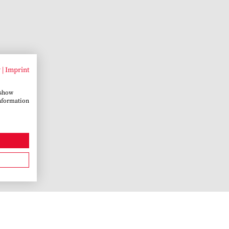
y
|
Imprint
 show
information
¡SÍGUENOS!