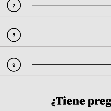
7
8
9
¿Tiene pre