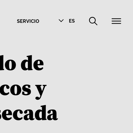
ES
SERVICIO
do de
cos y
secada