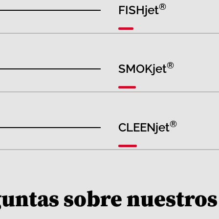
®
FISHjet
®
SMOKjet
®
CLEENjet
guntas sobre nuestros